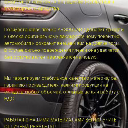
ожогами от насекомых в процессе эксплуатации
транспортного средства.
Полиуретановая пленка ARGOGUARD добавит яркости
и блеска оригинальному лакокрасочному покрытию
автомобиля и сохранит внешний вид на долгие годы.
В случае сильно повреждения пленки она удаляется
без остатков клея и заменяется на новую.
Мы гарантируем стабильное качество материалов,
гарантию производителя, наличие продукции на
складе в любых объемах, отличные цены и работу с
НДС.
РАБОТАЯ С НАШИМИ МАТЕРИАЛАМИ ВЫ ПОЛУЧИТЕ
ОТЛИЧНЫЙ РЕЗУЛЬТАТ!