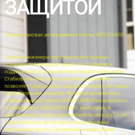
ЗАЩИТОЙ
Полиуретановая антигравийная пленка ARGOGUARD
Опытные инженеры при участии иностранных
специалистов проводят работу по созданию и
поддержанию ассортиментной линейки материалов.
Стабильное качество и широкий ассортимент
позволяет предоставить широкую линейку для самых
требовательных клиентов. Выбирая премиальную
полиуретановую пленку ARGOGUARD Мексиканского
производителя UREBLOCKFILMS, вы получаете
максимальную защиту автомобиля на срок до 10 лет,
гарантированно вы не будете разочарованы
выгоранием краски, царапинами и химическими